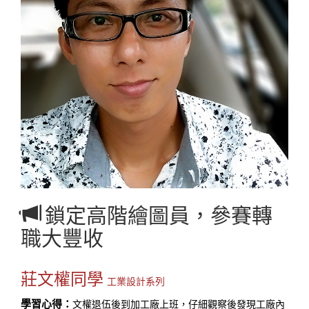
鎖定高階繪圖員，參賽轉
職大豐收
莊文權同學
工業設計系列
學習心得：
文權退伍後到加工廠上班，仔細觀察後發現工廠內