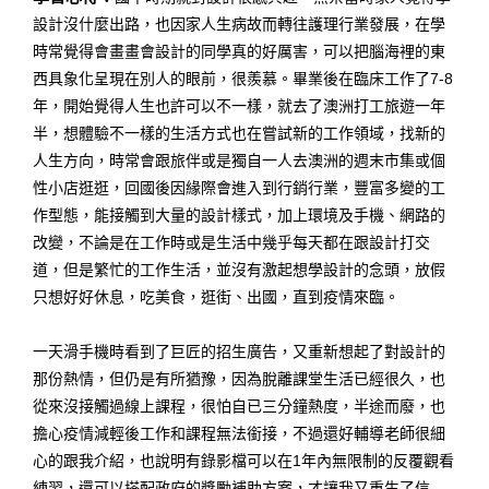
設計沒什麼出路，也因家人生病故而轉往護理行業發展，在學
時常覺得會畫畫會設計的同學真的好厲害，可以把腦海裡的東
西具象化呈現在別人的眼前，很羨慕。畢業後在臨床工作了7-8
年，開始覺得人生也許可以不一樣，就去了澳洲打工旅遊一年
半，想體驗不一樣的生活方式也在嘗試新的工作領域，找新的
人生方向，時常會跟旅伴或是獨自一人去澳洲的週末市集或個
性小店逛逛，回國後因緣際會進入到行銷行業，豐富多變的工
作型態，能接觸到大量的設計樣式，加上環境及手機、網路的
改變，不論是在工作時或是生活中幾乎每天都在跟設計打交
道，但是繁忙的工作生活，並沒有激起想學設計的念頭，放假
只想好好休息，吃美食，逛街、出國，直到疫情來臨。
一天滑手機時看到了巨匠的招生廣告，又重新想起了對設計的
那份熱情，但仍是有所猶豫，因為脫離課堂生活已經很久，也
從來沒接觸過線上課程，很怕自已三分鐘熱度，半途而廢，也
擔心疫情減輕後工作和課程無法銜接，不過還好輔導老師很細
心的跟我介紹，也說明有錄影檔可以在1年內無限制的反覆觀看
練習，還可以搭配政府的獎勵補助方案，才讓我又重生了信