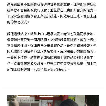
高階繪圖員不但薪資較優渥也容易受到重視，理解到掌握核心
技術就不容易被取代的現實；並覺得自己也能有晉升的潛力，
下定決定要開始學習工業設計技能，開啟平日上班，假日上課
的的練功模式。
課程還沒結束，就碰上PTC建模大賽，老師也鼓勵同學參加，
儘管離比賽只剩一個月時間，文權鼓起勇氣挑戰，就在上課中
不斷磨練技術，強迫自己做出參賽作品。雖然是初試啼聲，但
因為繪圖鉅細靡遺地呈現各項零件，展現出優秀的繪圖功力，
一舉奪下佳作。結業後更如所願利用上課作品順利找到新工
作，從事機械開發及改良，並在工作中展現積極態度，加上之
前加工廠的經驗，老闆也給予肯定與栽培。