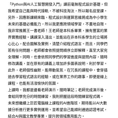
「Python與AI人工智慧開發入門」課前毫無程式設計基礎，但
我希望自己能與時代接軌，不被科技淘汰，所以報名這堂課。
另外，因應新課綱來臨，程式設計與運算思維將成為中小學生
未來的基礎必備能力，所以我更應跨領域學習，不畫地自限。
我非常推薦王一書老師！王老師是本科系畢業，擁有豐富的業
界實務經驗。講課深入淺出，並能站在非本科系學生的立場將
心比心，配合圖解及實例，清楚介紹程式語言。而且，同學們
若有任何問題，老師都會依照提問順序立即解釋，直至大家完
全理解。同時，也會依照同學們的學習進度與提問內容，隨時
修改講義，並在原有的講義上增加許多圖表說明，利於學習。
此外，老師個性幽默，能帶動氣氛，在冗長的課程中，會穿插
過去學習程式語言的經驗，或在業界工作的趣事，即便是線上
課程，也能有活潑愉快的氛圍。
上課時，我都是邊看老師演示，隨時筆記；老師完成演示後，
會給同學充分的時間練習，我則把握這段時間練習程式碼。
未來想繼續上巨匠電腦線上課程的AI進階班，期待能以AI大數
據分析進行更多實例運用。並希望自己能順利通過認證考試，
結合AI與國文教學專業，提升跨領域應用能力。