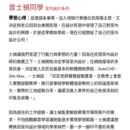
曾士禎同學
室內設計系列
學習心得：
從德語系畢業，加入保險行業擔任到高階主管，又
決定與老公回到台東開民宿，在設計民宿中發現了自己對室內
設計的興趣，於是從零開始學起，現在已經開設了自己的室內
設計公司！
士禎讓我們見證了行動力與夢想的力量！因為在民宿室內設計
師的推薦之下，士禎開始決定學習室內設計；在網路搜尋許多
資訊後，決定進入巨匠從最基本的軟體開始學起：AutoCAD、
3ds Max...。士禎說：「巨匠老師實務經驗豐富，在教學上會套
入實務經驗教學，跟只是單純學軟體或是教材上的知識差距很
大，實際的工地經驗分享，讓還沒進入業界的自己有很深刻的
印象及收穫。」
因為過往的工作經驗，讓士禎能更敏銳察覺市場與客戶的需
求，不怕挑戰願意學習讓她能逐步實現夢想藍圖。士禎建議想
轉換到室內設計領域的學弟妹們，要一步一腳印不要好高騖