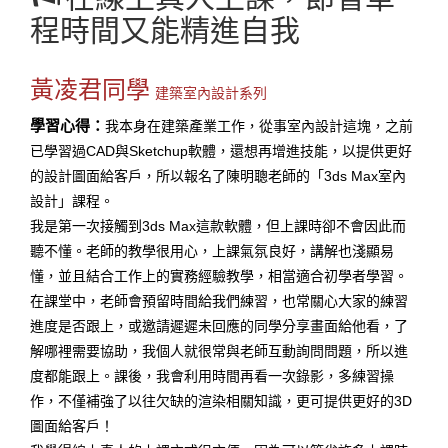
程時間又能精進自我
黃凌君同學
建築室內設計系列
學習心得：
我本身在建築產業工作，從事室內設計這塊，之前
已學習過CAD與Sketchup軟體，還想再增進技能，以提供更好
的設計圖面給客戶，所以報名了陳明聰老師的「3ds Max室內
設計」課程。
我是第一次接觸到3ds Max這款軟體，但上課時卻不會因此而
聽不懂。老師的教學很用心，上課氣氛良好，講解也淺顯易
懂，並且結合工作上的實務經驗教學，相當適合初學者學習。
在課堂中，老師會預留時間給我們練習，也常關心大家的練習
進度是否跟上，或邀請遲遲未回應的同學分享畫面給他看，了
解哪裡需要協助，我個人就很常與老師互動詢問問題，所以進
度都能跟上。課後，我會利用時間再看一次錄影，多練習操
作，不僅補強了以往欠缺的渲染相關知識，更可提供更好的3D
圖面給客戶！