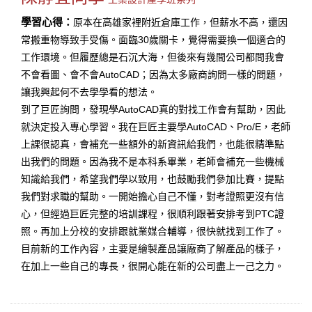
學習心得：
原本在高雄家裡附近倉庫工作，但薪水不高，還因
常搬重物導致手受傷。面臨30歲關卡，覺得需要換一個適合的
工作環境。但履歷總是石沉大海，但後來有幾間公司都問我會
不會看圖、會不會AutoCAD；因為太多廠商詢問一樣的問題，
讓我興起何不去學學看的想法。
到了巨匠詢問，發現學AutoCAD真的對找工作會有幫助，因此
就決定投入專心學習。我在巨匠主要學AutoCAD、Pro/E，老師
上課很認真，會補充一些額外的新資訊給我們，也能很精準點
出我們的問題。因為我不是本科系畢業，老師會補充一些機械
知識給我們，希望我們學以致用，也鼓勵我們參加比賽，提點
我們對求職的幫助。一開始擔心自己不懂，對考證照更沒有信
心，但經過巨匠完整的培訓課程，很順利跟著安排考到PTC證
照。再加上分校的安排跟就業媒合輔導，很快就找到工作了。
目前新的工作內容，主要是繪製產品讓廠商了解產品的樣子，
在加上一些自己的專長，很開心能在新的公司盡上一己之力。