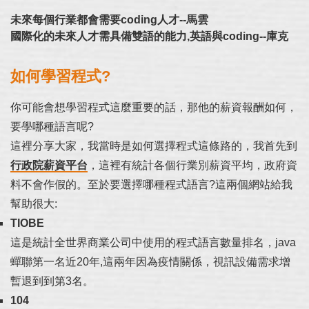
未來每個行業都會需要coding人才--馬雲
國際化的未來人才需具備雙語的能力,英語與coding--庫克
如何學習程式?
你可能會想學習程式這麼重要的話，那他的薪資報酬如何，
要學哪種語言呢?
這裡分享大家，我當時是如何選擇程式這條路的，我首先到
行政院薪資平台
，這裡有統計各個行業別薪資平均，政府資
料不會作假的。至於要選擇哪種程式語言?這兩個網站給我
幫助很大:
TIOBE
這是統計全世界商業公司中使用的程式語言數量排名，java
蟬聯第一名近20年,這兩年因為疫情關係，視訊設備需求增
暫退到到第3名。
104