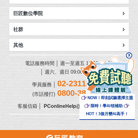
巨匠數位學院
社群
其他
X
電話服務時間 │ 週一至週五 13:30~21:00
│ 週六、週日 09:00~18:00
02-2311-5668
學員服務 │
0800-388-668
(市話撥打)
NOW！即刻試聽選擇主題
限時！學AI領補助
客服信箱 │
PConlineHelp@pcschool.com.tw
HOT！3個月變AI高手！