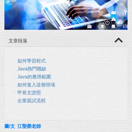
文章段落
如何學習程式
Java熱門職缺
Java的應用範圍
如何進入這個領域
甲骨文證照
企業面試流程
圖/文 江聖榮老師