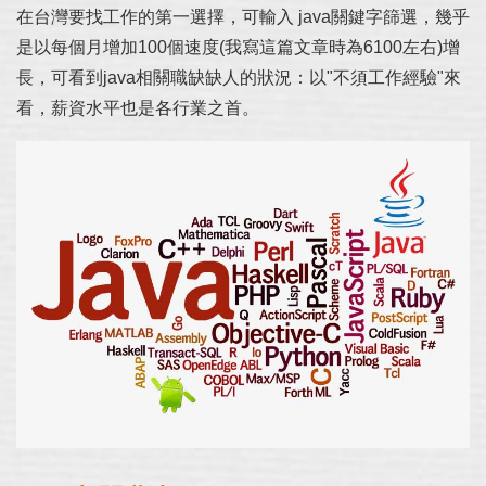
在台灣要找工作的第一選擇，可輸入 java關鍵字篩選，幾乎
是以每個月增加100個速度(我寫這篇文章時為6100左右)增
長，可看到java相關職缺缺人的狀況：以"不須工作經驗"來
看，薪資水平也是各行業之首。